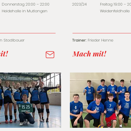
Donnerstag 20:00 – 22:00
2023/24
Freitag 19:00 – 2
Heidehalle in Mutlangen
Weidenfeldhalle 
en Stadlbauer
Trainer:
Frieder Henne
it!
Mach mit!