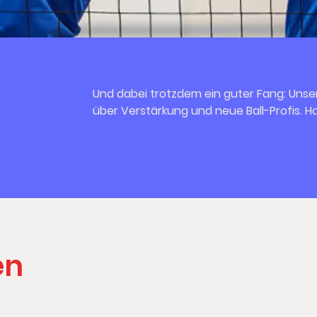
Und dabei trotzdem ein guter Fang: Unse
über Verstärkung und neue Ball-Profis.
en