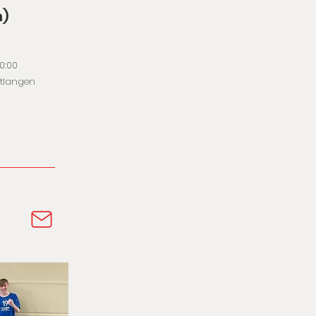
m)
20:00
utlangen