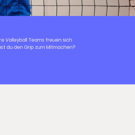
re Volleyball Teams freuen sich
 Hast du den Grip zum Mitmachen?