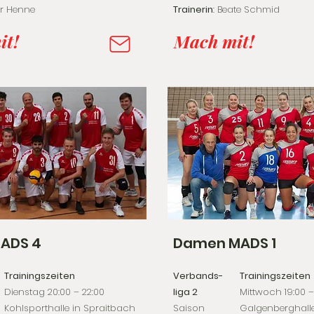
der Henne
Trainerin
: Beate Schmid
it!
Mach mit!
MADS 4
Damen MADS 1
Trainingszeiten
Verbands-
Trainingszeiten
Dienstag 20:00 – 22:00
liga 2
Mittwoch 19:00 –
Kohlsporthalle in Spraitbach
Saison
Galgenberghalle