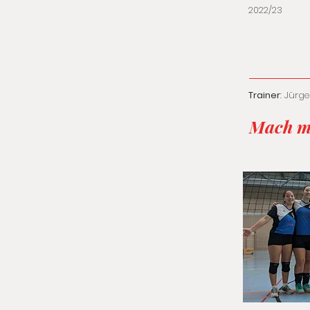
2022/23
Trainer
: Jürg
Mach m