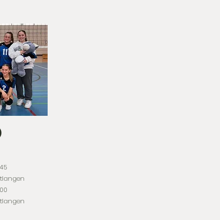
)
:45
utlangen
:00
utlangen