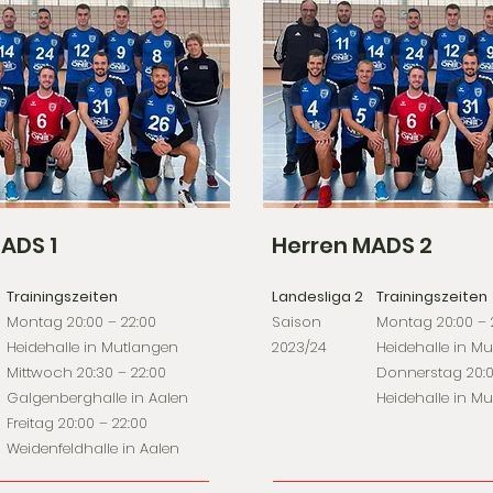
ADS 1
Herren MADS 2
Trainingszeiten
Landesliga 2
Trainingszeiten
Montag 20:00 – 22:00
Saison
Montag 20:00 – 
Heidehalle in Mutlangen
2023/24
Heidehalle in M
Mittwoch 20:30 – 22:00
Donnerstag 20:0
Galgenberghalle in Aalen
Heidehalle in M
Freitag 20:00 – 22:00
Weidenfeldhalle in Aalen