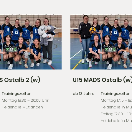
 Ostalb 2 (w)
U15 MADS Ostalb (w
Trainingszeiten
ab 13 Jahre
Trainingszeiten
Montag 18:30 – 20:00 Uhr
Montag 17:15 – 18
Heidehalle Mutlangen
Heidehalle in M
Freitag 17:30 – 19
Heidehalle in M