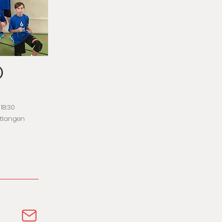
)
18:30
utlangen