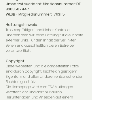
Umsatzsteueridentifikationsnummer: DE
8308507447
WLSB - Mitgliedsnummer: 17/13115
Haftungshinweis:
Trotz sorgfältiger inhaltlicher Kontrolle
übernehmen wir keine Haftung für die Inhalte
externer Links. Für den Inhalt der verlinkten
Seiten sind ausschließlich deren Betreiber
verantwortlich.
Copyright:
Diese Webseiten und die dargestellten Fotos
sind durch Copyright, Rechte an geistigem
Eigentum und allen anderen entsprechenden
Rechten geschützt.
Die Homepage wird vom TSV Mutlangen
veröffentlicht und darf nur durch
Herunterladen und Anzeigen auf einem
einzelnen Computer und/oder durch einen
einzelnen Ausdruck für den privaten oder
internen geschäftlichen Bedarf vervielfältigt
werden.
Diese Internetseiten dürfen ohne vorherige
schriftliche Genehmigung durch die