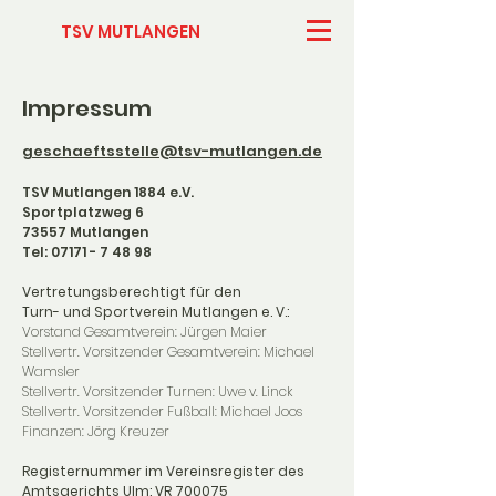
TSV MUTLANGEN
Impressum
geschaeftsstelle@tsv-mutlangen.de
TSV Mutlangen 1884 e.V.
Sportplatzweg 6
73557 Mutlangen
Tel: 07171 - 7 48 98
Vertretungsberechtigt für den
Turn- und Sportverein Mutlangen e. V.:
Vorstand Gesamtverein: Jürgen Maier
Stellvertr. Vorsitzender Gesamtverein: Michael
Wamsler
Stellvertr. Vorsitzender Turnen: Uwe v. Linck
Stellvertr. Vorsitzender Fußball: Michael Joos
Finanzen: Jörg Kreuzer
Registernummer im Vereinsregister des
Amtsgerichts Ulm: VR 700075