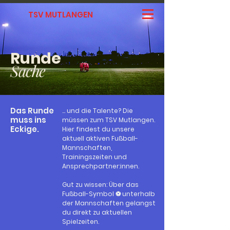
TSV MUTLANGEN
Runde
Sache
Das Runde
… und die Talente? Die
muss ins
müssen zum TSV Mutlangen.
Eckige.
Hier findest du unsere
aktuell aktiven Fußball-
Mannschaften,
Trainingszeiten und
Ansprechpartner:innen.
Gut zu wissen: Über das
Fußball-Symbol ⚽️ unterhalb
der Mannschaften gelangst
du direkt zu aktuellen
Spielzeiten.