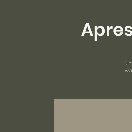
Apres
Die
we